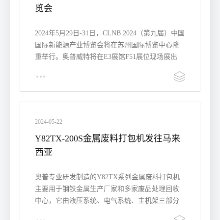
览会
2024年5月29日-31日，CLNB 2024（第九届）中国
国际新能源产业博览会将在苏州国际博览中心隆
重举行。奥普威特将在E3展馆F51展位现场展出
Y81PTZ全自动金属打包机…
2024-05-22
Y82TX-200S金属废料打包机发往马来
西亚
奥普专业研发制造的Y82TX系列金属废料打包机
主要用于钢铁金属生产厂家和多家废品处理回收
中心，它由液压系统、电气系统、主机架三部分
组成，自动PLC控制或手动…